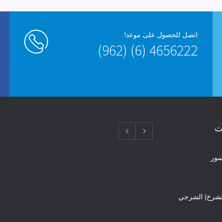
اتصل للحصول على موعد!
4656222 (6) (962)
ت
سور
لشرخ) الشرجي